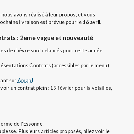
 nous avons réalisé à leur propos, et vous
rochaine livraison est prévue pour le
16 avril
.
trats :
2eme vague et nouveauté
ages de chèvre sont relancés pour cette année
présentations Contrats (accessibles par le menu)
nant sur
AmapJ
.
oir un contrat plein : 19 février pour la volailles,
ferme de l’Essonne.
uplesse. Plusieurs articles proposés, allez voir le