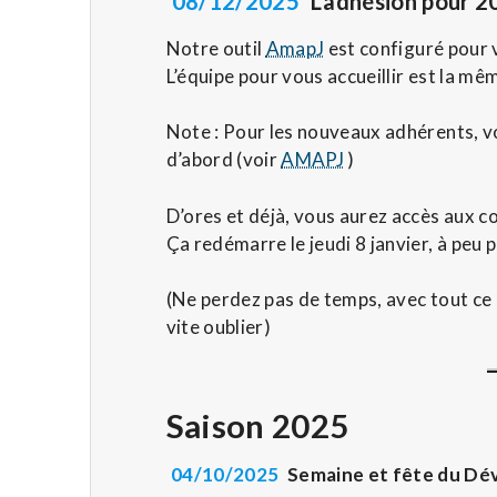
08/12/2025
L’adhésion
pour 20
Notre outil
AmapJ
est configuré pour v
L’équipe pour vous accueillir est la mê
Note : Pour les nouveaux adhérents, 
d’abord (voir
AMAPJ
)
D’ores et déjà, vous aurez accès aux c
Ça redémarre le jeudi 8 janvier, à peu
(Ne perdez pas de temps, avec tout ce qu
vite oublier)
Saison 2025
04
/10
/2025
Semaine et fête
du Dé